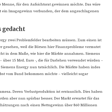
e Menne, für den Aufsichtsrat gewinnen möchte. Das wäre
st ein Imagegewinn verbunden, der dem angeschlagenen
s gedacht
gy zwei Problemfelder bearbeiten müssen. Zum einen ist
er gesehen, weil die Börsen hier Finanzprobleme vermutet
icht in dem Maße, wie hier die Märkte annahmen. Siemens
ber 15 Mrd. Euro -, die für Darlehen verwendet würden –
 Siemens Energy nun tatsächlich. Die Märkte haben indes
st vom Bund bekommen möchte – vielleicht sogar
amesa. Deren Verlustproduktion ist erstaunlich. Dies haben
rden aber nun spürbar besser. Der Markt erwartet für das
Schätzungen nach einen Nettogewinn über 860 Millionen