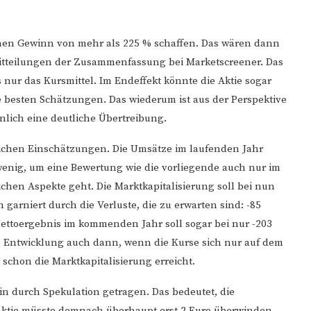
inen Gewinn von mehr als 225 % schaffen. Das wären dann
 Mitteilungen der Zusammenfassung bei Marketscreener. Das
es nur das Kursmittel. Im Endeffekt könnte die Aktie sogar
e besten Schätzungen. Das wiederum ist aus der Perspektive
nlich eine deutliche Übertreibung.
tlichen Einschätzungen. Die Umsätze im laufenden Jahr
zu wenig, um eine Bewertung wie die vorliegende auch nur im
ichen Aspekte geht. Die Marktkapitalisierung soll bei nun
 garniert durch die Verluste, die zu erwarten sind: -85
Nettoergebnis im kommenden Jahr soll sogar bei nur -203
de Entwicklung auch dann, wenn die Kurse sich nur auf dem
chon die Marktkapitalisierung erreicht.
ein durch Spekulation getragen. Das bedeutet, die
 Aktie müsste demnach überhaupt erst 2 Euro überwinden,