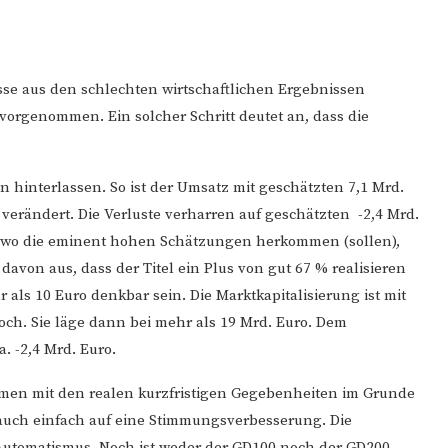
lüsse aus den schlechten wirtschaftlichen Ergebnissen
orgenommen. Ein solcher Schritt deutet an, dass die
n hinterlassen. So ist der Umsatz mit geschätzten 7,1 Mrd.
rändert. Die Verluste verharren auf geschätzten -2,4 Mrd.
, wo die eminent hohen Schätzungen herkommen (sollen),
davon aus, dass der Titel ein Plus von gut 67 % realisieren
als 10 Euro denkbar sein. Die Marktkapitalisierung ist mit
och. Sie läge dann bei mehr als 19 Mrd. Euro. Dem
. -2,4 Mrd. Euro.
immen mit den realen kurzfristigen Gegebenheiten im Grunde
t auch einfach auf eine Stimmungsverbesserung. Die
Automatismus. Noch ist weder der GD100 noch der GD200