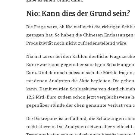
gäbe es einen Grund dafür.
Nio: Kann dies der Grund sein?
Die Frage wäre, ob Nio vielleicht die richtigen Sch
gezogen hat. So haben die Chinesen Entlassungen v
Produktivität noch nicht zufriedenstellend wäre.
Nio hat zuvor bei den Zahlen deutliche Fragezeiche
Euro zwar kaum gegenüber sonstigen Schätzungen ve
Euro. Und dennoch müssen sich die Märkte fragen
mit denen Analysten die Aktie begleiten. Die gehen 
kann. Damit würden Schlusskurse von deutlich mehr 
12,2 Mrd. Euro zudem schon jetzt vergleichsweise h
gegenüber stünde der oben genannte Verlust von ca
Die Diskrepanz ist auffallend, die Schätzungen st
nicht überein. Die Analysten setzen aber vielleich
Trendanalysten sehen jedoch auch hierfür keinen 