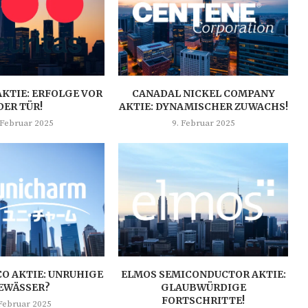
AKTIE: ERFOLGE VOR
CANADAL NICKEL COMPANY
DER TÜR!
AKTIE: DYNAMISCHER ZUWACHS!
 Februar 2025
9. Februar 2025
O AKTIE: UNRUHIGE
ELMOS SEMICONDUCTOR AKTIE:
EWÄSSER?
GLAUBWÜRDIGE
FORTSCHRITTE!
 Februar 2025