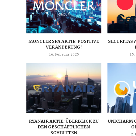
MONCLER SPA AKTIE: POSITIVE
SECURITAS 
VERÄNDERUNG!
16. Februar 2025
15.
RYANAIR AKTIE: ÜBERBLICK ZU
UNICHARM C
DEN GESCHÄFTLICHEN
G
SCHRITTEN
2.