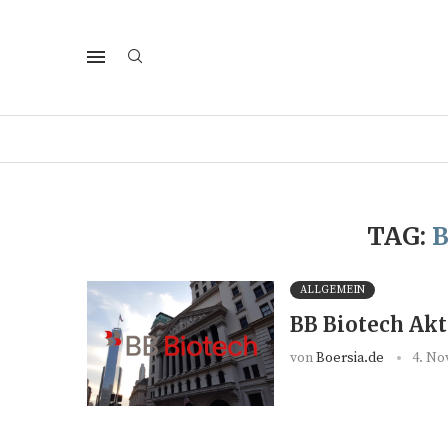
TAG:
B
ALLGEMEIN
BB Biotech Akt
von
Boersia.de
4. No