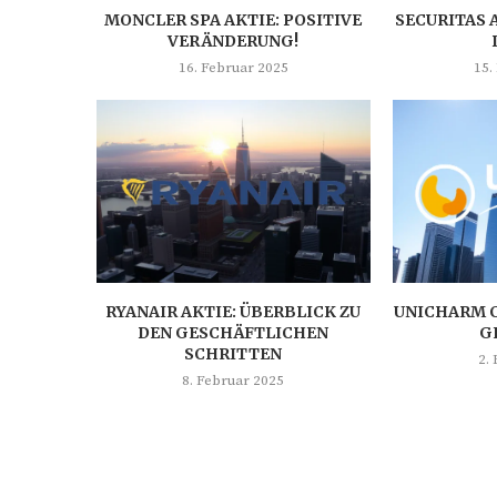
MONCLER SPA AKTIE: POSITIVE
SECURITAS 
VERÄNDERUNG!
16. Februar 2025
15.
RYANAIR AKTIE: ÜBERBLICK ZU
UNICHARM C
DEN GESCHÄFTLICHEN
G
SCHRITTEN
2.
8. Februar 2025