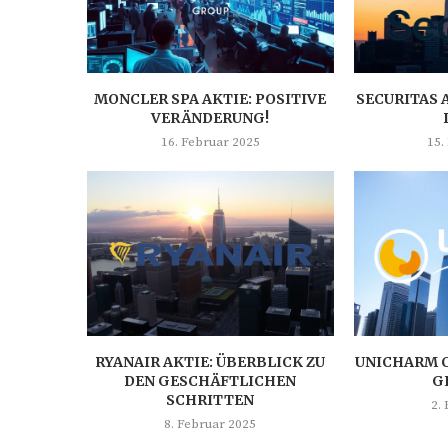
MONCLER SPA AKTIE: POSITIVE
SECURITAS 
VERÄNDERUNG!
16. Februar 2025
15.
RYANAIR AKTIE: ÜBERBLICK ZU
UNICHARM C
DEN GESCHÄFTLICHEN
G
SCHRITTEN
2.
8. Februar 2025