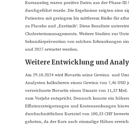
Kursanstieg waren positive Daten aus der Phase-II
durchgeführt wurde. Die Ergebnisse zeigten eine si
Patienten mit geringem bis mittlerem Risiko für at
zu Placebo und „Ezetimib“. Diese Resultate unterst
Cholesterinmanagements. Weitere Studien zur Unte
Sekundärprävention von solchen Erkrankungen sind
und 2027 erwartet werden.
Weitere Entwicklung und Anal
Am 29.10.2024 wird Novartis seine Gewinn- und Umsa
Analysten kalkulieren einen Gewinn von 7,46 USD j
verzeichnete Novartis einen Umsatz von 11,32 Mrd.
zum Vorjahr entspricht. Dennoch konnte ein höhere
Effizienzsteigerungen und Kostensenkungen hinweis
durchschnittlichen Kursziel von 100,33 CHF bewertet
geboten, da der Kurs auch einmalige Höhen erreichen