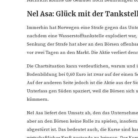
Nachricht könnte die Gemüter noch beunruhigen ode
Nel Asa: Glück mit der Tankstel
Immerhin hat Norwegen eine Strafe gegen das Unt
nachdem eine Wasserstofftankstelle explodiert war,
Senkung der Strafe hat aber an den Börsen offenba
vor zwei Tagen an den Markt. Die Aktie verliert de
Die Chartsituation kann verdeutlichen, warum und 
Bodenbildung bei 0,60 Euro ist zwar auf der einen S
Auf der anderen Seite jedoch ist die Aktie aus der S
Unterlass gen Süden spaziert, weil die Börsen sich 
kümmern.
Nel Asa liefert den Umsatz ab, den das Unternehme
aber an den Börsen keine Rolle zu spielen, insofer
abgestürzt ist. Das bedeutet auch, die Kurse sind ka
wirtschaftlicher Kraft zustande zu bringen. Der Kur