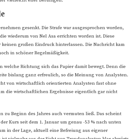
r vielleicht eher beruhigen.
le
ernehmen gesenkt. Die Strafe war ausgesprochen worden,
 die wiederum von Nel Asa errichten worden ist. Diese
r keinen großen Eindruck hinterlassen. Die Nachricht kam
nnoch in schöner Regelmäßigkeit.
in welche Richtung sich das Papier damit bewegt. Denn die
eite bislang ganz erfreulich, so die Meinung von Analysten.
icht von wirtschaftlich orientierten Analysten fast ohne
um die wirtschaftlichen Ergebnisse eigentlich gar nicht
n zu Beginn des Jahres auch vermuten ließ. Das scheint
n der Kurs seit dem 1. Januar um genau -53 % nach unten
um in der Lage, aktuell eine Befreiung aus eigener
s ist vielmehr aus der Sicht von Trendanalysten klar abwärts