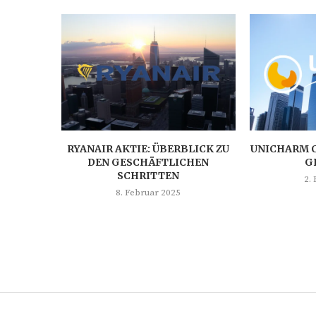
RYANAIR AKTIE: ÜBERBLICK ZU
UNICHARM C
DEN GESCHÄFTLICHEN
G
SCHRITTEN
2.
8. Februar 2025