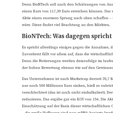
Denn BioNTech soll nach den Schätzungen von Analy
einen Kurs von 117,30 Euro erreichen können. Das 
Aktie einen enormen Sprung nach oben schaffen – 
wäre. Diese findet viel Beachtung an den Märkten.
BioNTech: Was dagegen spricht
Es spricht allerdings einiges gegen die Annahme, d
Zuvorderst fällt vor allem auf, dass die wirtschaft
Denn die Notierungen werden demzufolge im laufend
der hohen Bewertung ebenso wie auf den Gewinnen
Das Unternehmen ist nach Marketcap derzeit 20,7 M
nur noch 500 Millionen Euro sinken, hieß es zuletz
verschlechtert (das ist noch nicht einkalkuliert). 
reduzieren. Das ergäbe gar ein KGV von 156. Die Akti
Einschätzung auf der Basis dieser wirtschaftlichen
– die große Hoffnung sind nun mRNA-basierte Impfs